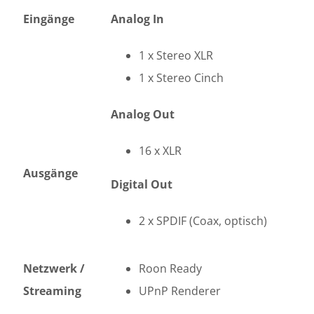
Eingänge
Analog In
1 x Stereo XLR
1 x Stereo Cinch
Analog Out
16 x XLR
Ausgänge
Digital Out
2 x SPDIF (Coax, optisch)
Netzwerk /
Roon Ready
Streaming
UPnP Renderer