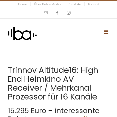
Zum
Home
Über Bohne Audio
Preisliste
Kontakt
Inhalt
E-
Facebook
Instagram
Mail
springen
Trinnov Altitude16: High
End Heimkino AV
Receiver / Mehrkanal
Prozessor für 16 Kanäle
15.295 Euro – interessante